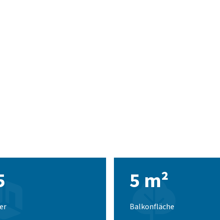
5
5 m²
er
Balkonfläche