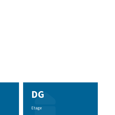
DG
Etage