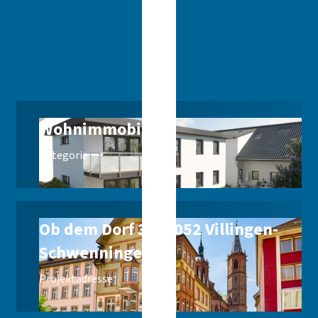
Zentrale Lage in VS-Marbach mit kurzen Wegen zu
Kindergarten, Schule, Ärzten und Nahversorgung
Gute Anbindung an B27/B33 und A81 sowie den Ringzug
(ca. 10 Gehminuten)
Wohnimmobilie
Kategorie
Ob dem Dorf 3, 78052 Villingen-
Schwenningen
Projektadresse